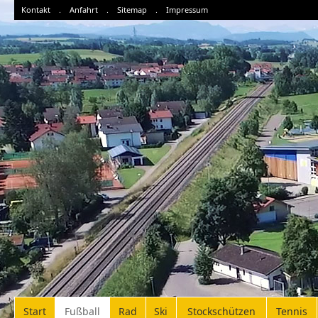
Kontakt
.
Anfahrt
.
Sitemap
.
Impressum
Start
Fußball
Rad
Ski
Stockschützen
Tennis