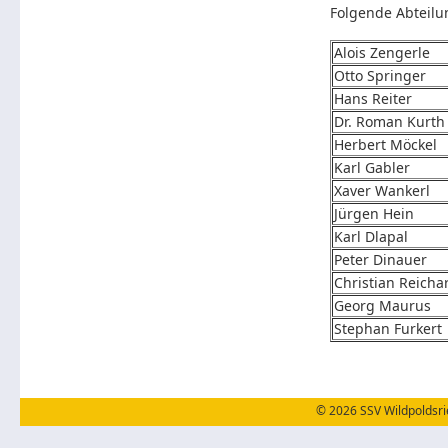
Folgende Abteilun
Alois Zengerle
Otto Springer
Hans Reiter
Dr. Roman Kurth
Herbert Möckel
Karl Gabler
Xaver Wankerl
Jürgen Hein
Karl Dlapal
Peter Dinauer
Christian Reicha
Georg Maurus
Stephan Furkert
© 2026 SSV Wildpoldsrie