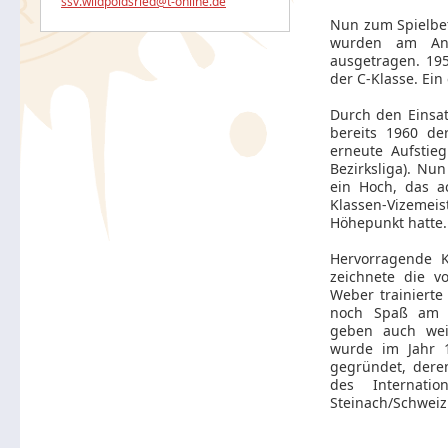
ssv.wildpoldsried@t-online.de
Nun zum Spielbet
wurden am Anfa
ausgetragen. 195
der C-Klasse. Ei
Durch den Einsat
bereits 1960 de
erneute Aufstieg
Bezirksliga). Nu
ein Hoch, das a
Klassen-Vizemei
Höhepunkt hatte.
Hervorragende K
zeichnete die 
Weber trainierte
noch Spaß am F
geben auch wei
wurde im Jahr 1
gegründet, dere
des Internati
Steinach/Schweiz