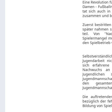
Eine Revolution 
Damen - Fußballm
tat sich auch in
zusammen und bi
Zuerst bestritte
später nahmen si
teil. Von "Na
Spielermangel m
den Spielbetrieb 
Selbstverständl
Jugendarbeit ni
sich erfahren
Nachwuchs an 
Jugendlichen
Jugendmannschaf
den gesamt
Jugendmannschaf
Die auftretend
bezüglich der fe
Bildung von Spie