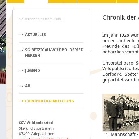
Chronik der 
Sie befinden sich hier: Fußball
AKTUELLES
Im Jahr 1928 wur
neuer einheitlic
Freunde des Fußb
SG-BETZIGAU/WILDPOLDSRIED
beharrlich vorant
HERREN
Unvorstellbare 
Wildpoldsried fes
JUGEND
Dorfpark. Späte
gepachtet werde
AH
CHRONIK DER ABTEILUNG
SSV Wildpoldsried
Ski- und Sportverein
87499 Wildpoldsried
1. Mannschaft -