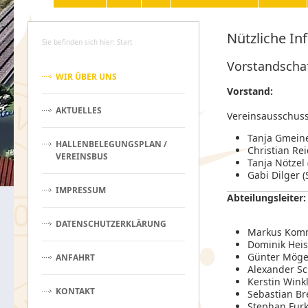
Nützliche In
Sie befinden sich hier: Start
Vorstandscha
WIR ÜBER UNS
Vorstand:
AKTUELLES
Vereinsausschuss 
Tanja Gmeine
HALLENBELEGUNGSPLAN /
Christian Rei
VEREINSBUS
Tanja Nötzel 
Gabi Dilger (
IMPRESSUM
Abteilungsleiter:
DATENSCHUTZERKLÄRUNG
Markus Komm
Dominik Heisl
Günter Mögel
ANFAHRT
Alexander Sch
Kerstin Wink
KONTAKT
Sebastian Br
Stephan Furk