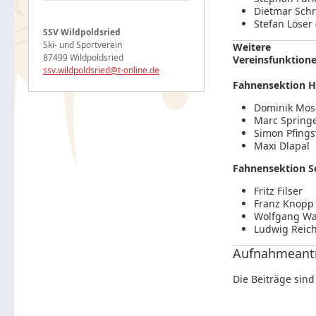
Dietmar Schr
Stefan Löser 
SSV Wildpoldsried
Ski- und Sportverein
Weitere
87499 Wildpoldsried
Vereinsfunktion
ssv.wildpoldsried@t-online.de
Fahnensektion H
Dominik Mos
Marc Spring
Simon Pfings
Maxi Dlapal
Fahnensektion S
Fritz Filser
Franz Knopp
Wolfgang Wa
Ludwig Reich
Aufnahmeant
Die Beiträge sind 