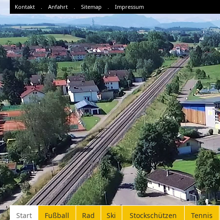
Kontakt
.
Anfahrt
.
Sitemap
.
Impressum
Start
Fußball
Rad
Ski
Stockschützen
Tennis