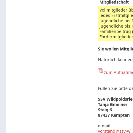
Mitgliedschaft
Vollmitglieder üb
jedes Erstmitgli
Jugendliche bis 1
Jugendliche bis 1
Familienbeitrag (
Fördermitgliede
Sie wollen Mitgli
Natürlich können
zum Aufnahmean
Füllen Sie bitte
SSV Wildpoldsrie
Tanja Gmeiner
Steig 6
87437 Kempten
e-mail:
vorstand@ssv-wil