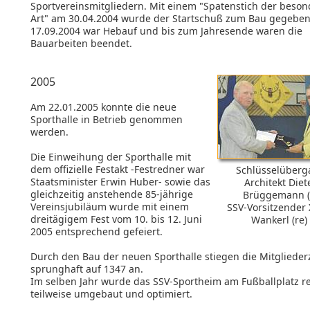
Sportvereinsmitgliedern. Mit einem "Spatenstich der beso
Art" am 30.04.2004 wurde der Startschuß zum Bau gegebe
17.09.2004 war Hebauf und bis zum Jahresende waren die
Bauarbeiten beendet.
2005
Am 22.01.2005 konnte die neue
Sporthalle in Betrieb genommen
werden.
Die Einweihung der Sporthalle mit
dem offizielle Festakt -Festredner war
Schlüsselüberg
Staatsminister Erwin Huber- sowie das
Architekt Diet
gleichzeitig anstehende 85-jährige
Brüggemann (l
Vereinsjubiläum wurde mit einem
SSV-Vorsitzender 
dreitägigem Fest vom 10. bis 12. Juni
Wankerl (re)
2005 entsprechend gefeiert.
Durch den Bau der neuen Sporthalle stiegen die Mitglieder
sprunghaft auf 1347 an.
Im selben Jahr wurde das SSV-Sportheim am Fußballplatz re
teilweise umgebaut und optimiert.