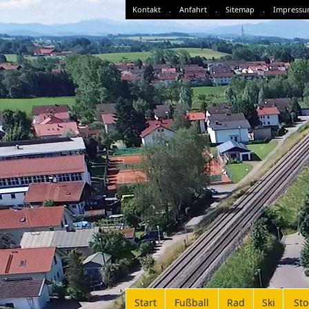
Kontakt
.
Anfahrt
.
Sitemap
.
Impress
Start
Fußball
Rad
Ski
St