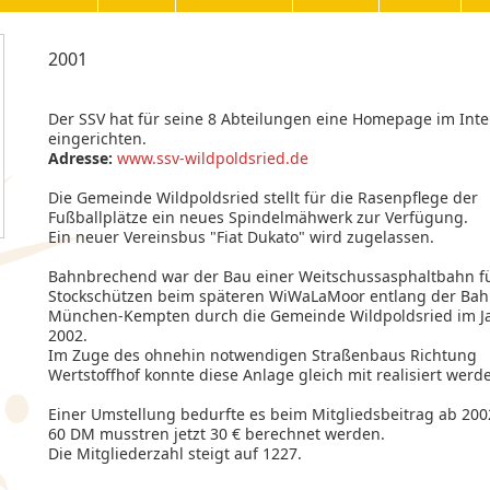
2001
Der SSV hat für seine 8 Abteilungen eine Homepage im Inte
eingerichten.
Adresse:
www.ssv-wildpoldsried.de
Die Gemeinde Wildpoldsried stellt für die Rasenpflege der
Fußballplätze ein neues Spindelmähwerk zur Verfügung.
Ein neuer Vereinsbus "Fiat Dukato" wird zugelassen.
Bahnbrechend war der Bau einer Weitschussasphaltbahn fü
Stockschützen beim späteren WiWaLaMoor entlang der Bah
München-Kempten durch die Gemeinde Wildpoldsried im J
2002.
Im Zuge des ohnehin notwendigen Straßenbaus Richtung
Wertstoffhof konnte diese Anlage gleich mit realisiert werd
Einer Umstellung bedurfte es beim Mitgliedsbeitrag ab 2002
60 DM musstren jetzt 30 € berechnet werden.
Die Mitgliederzahl steigt auf 1227.