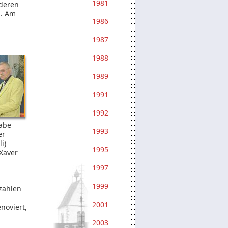
1981
nderen
n. Am
1986
1987
1988
1989
1991
1992
abe
1993
er
i)
1995
Xaver
1997
1999
zahlen
2001
noviert,
2003