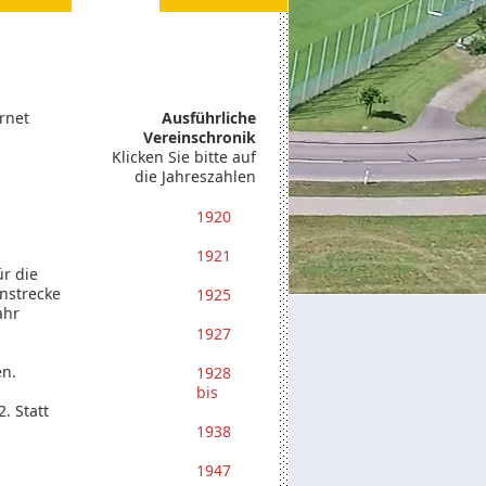
rnet
Ausführliche
Vereinschronik
Klicken Sie bitte auf
die Jahreszahlen
1920
1921
r die
nstrecke
1925
ahr
1927
en.
1928
bis
. Statt
1938
1947