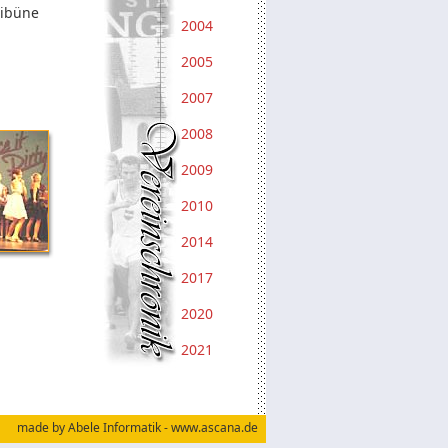
ribüne
2004
2005
2007
2008
2009
2010
2014
2017
2020
2021
made by Abele Informatik
-
www.ascana.de