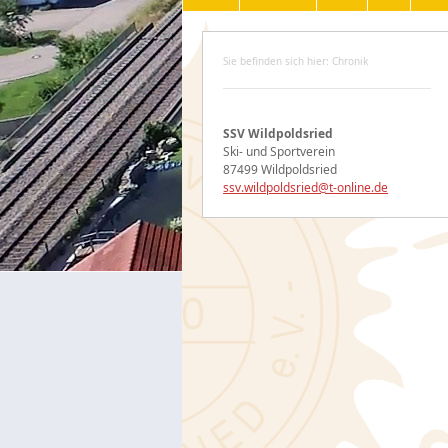
Sie befinden sich hier: Chronik
SSV Wildpoldsried
Ski- und Sportverein
87499 Wildpoldsried
ssv.wildpoldsried@t-online.de