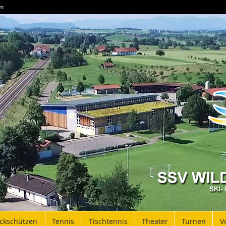
um
ockschützen
Tennis
Tischtennis
Theater
Turnen
V